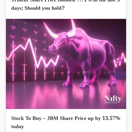
Trident Share Price zoomed 7.71% in the last 5
days; Should you hold?
Stock To Buy – JBM Share Price up by 13.57%
today