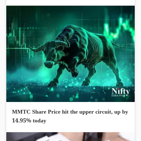
MMTC Share Price hit the upper circuit, up by
14.95% today