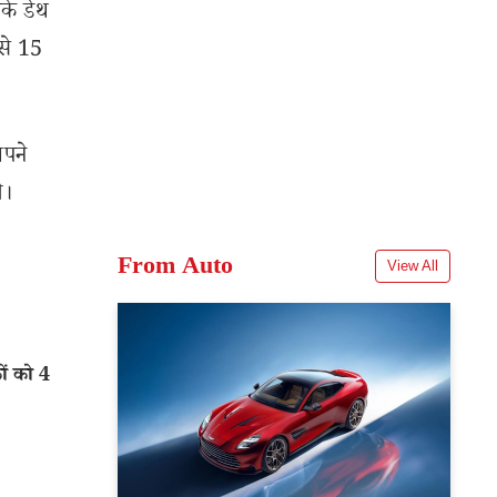
के डेथ
से 15
अपने
े।
From Auto
View All
ं को 4