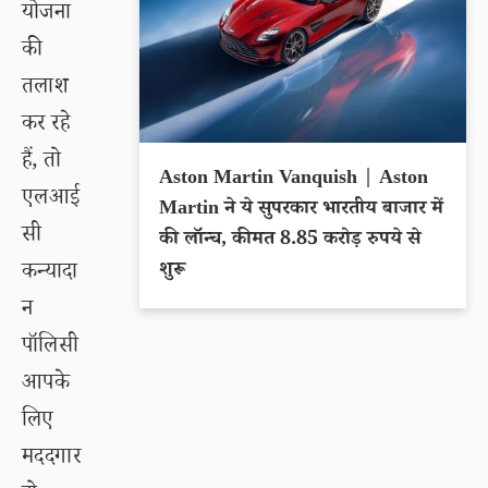
योजना
की
तलाश
कर रहे
हैं, तो
Aston Martin Vanquish | Aston
एलआई
Martin ने ये सुपरकार भारतीय बाजार में
सी
की लॉन्च, कीमत 8.85 करोड़ रुपये से
शुरू
कन्यादा
न
पॉलिसी
आपके
लिए
मददगार