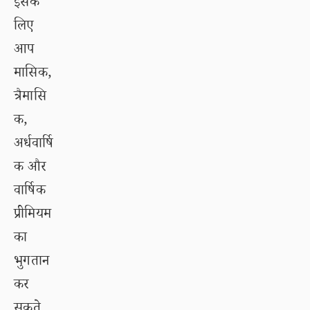
इसके
लिए
आप
मासिक,
त्रैमासि
क,
अर्धवार्षि
क और
वार्षिक
प्रीमियम
का
भुगतान
कर
सकते