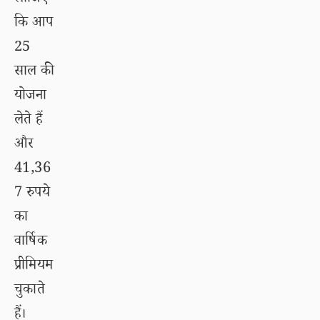
कि आप
25
साल की
योजना
लेते हैं
और
41,36
7 रुपये
का
वार्षिक
प्रीमियम
चुकाते
हैं।