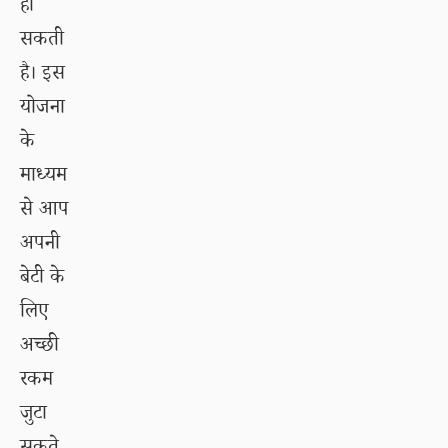
हो
सकती
है। इस
योजना
के
माध्यम
से आप
अपनी
बेटी के
लिए
अच्छी
रकम
जुटा