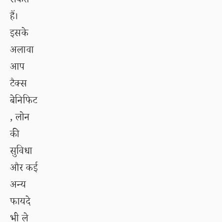
सकते
हैं।
इसके
अलावा
आप
टैक्स
बेनिफिट
, लोन
की
सुविधा
और कई
अन्य
फायदे
भी ले