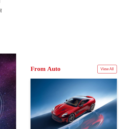
।
म
From Auto
View All