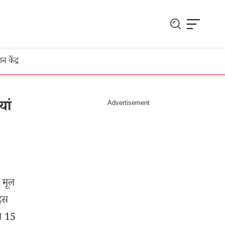
ञान केंद्र
ां
 मूल
 इस
अब 15