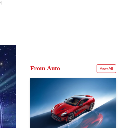
म
From Auto
View All