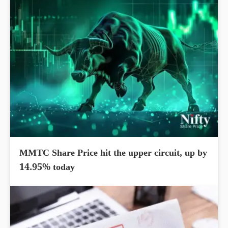
MMTC Share Price hit the upper circuit, up by
14.95% today