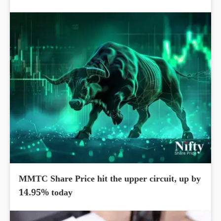
MMTC Share Price hit the upper circuit, up by
14.95% today