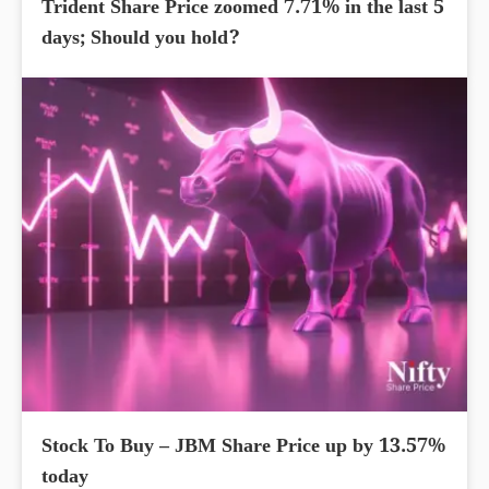
Trident Share Price zoomed 7.71% in the last 5
days; Should you hold?
Stock To Buy – JBM Share Price up by 13.57%
today