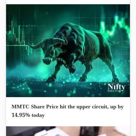
MMTC Share Price hit the upper circuit, up by
14.95% today