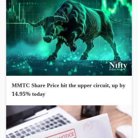
MMTC Share Price hit the upper circuit, up by
14.95% today