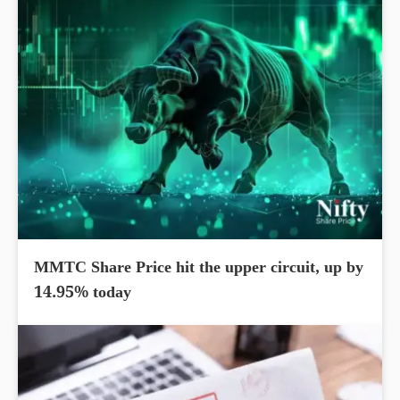
MMTC Share Price hit the upper circuit, up by
14.95% today