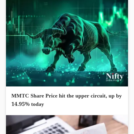
MMTC Share Price hit the upper circuit, up by
14.95% today