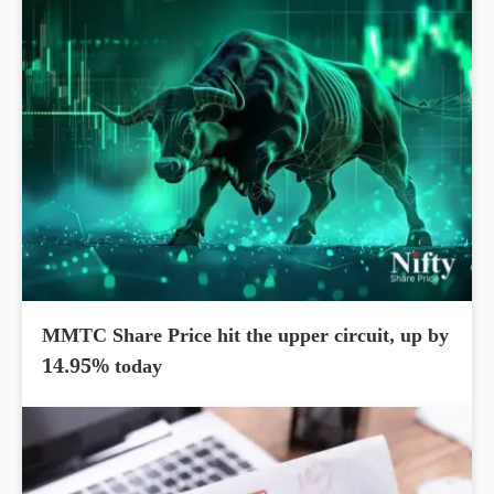
MMTC Share Price hit the upper circuit, up by
14.95% today