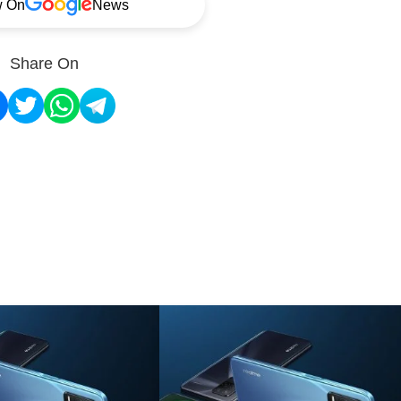
w On
News
Share On