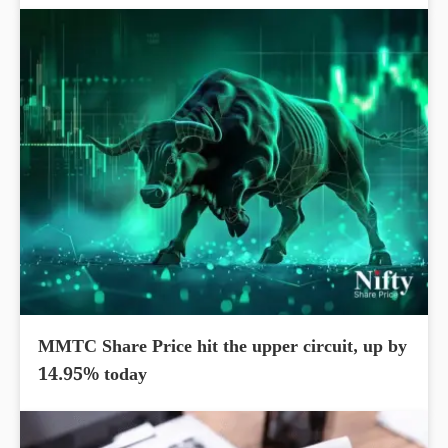
MMTC Share Price hit the upper circuit, up by
14.95% today