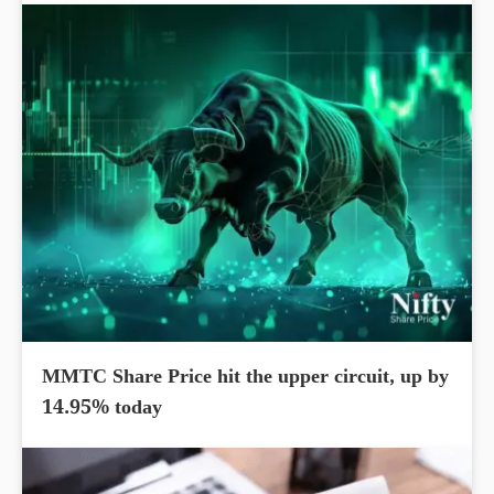
MMTC Share Price hit the upper circuit, up by
14.95% today