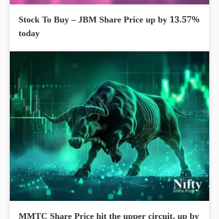
Stock To Buy – JBM Share Price up by 13.57%
today
MMTC Share Price hit the upper circuit, up by