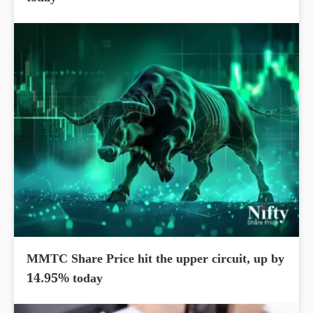
MMTC Share Price hit the upper circuit, up by
14.95% today