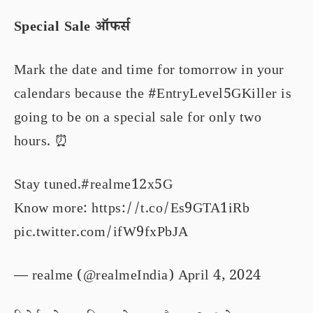
Special Sale ऑफर्स
Mark the date and time for tomorrow in your
calendars because the
#EntryLevel5GKiller
is
going to be on a special sale for only two
hours. ⏰
Stay tuned.
#realme12x5G
Know more:
https://t.co/Es9GTA1iRb
pic.twitter.com/ifW9fxPbJA
— realme (@realmeIndia)
April 4, 2024