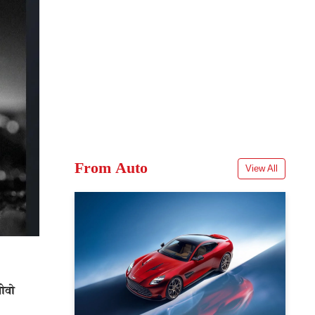
From Auto
View All
ीवो