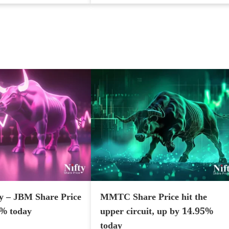
y – JBM Share Price
MMTC Share Price hit the
7% today
upper circuit, up by 14.95%
today