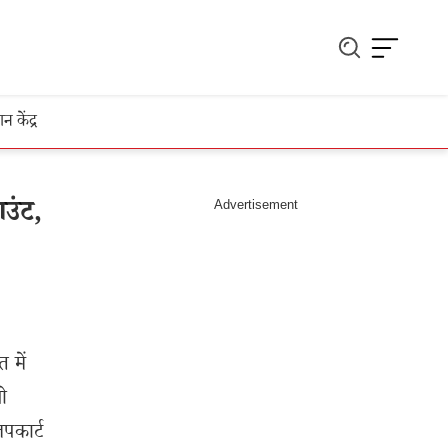
ञान केंद्र
उंट,
 में
पो
पकार्ट