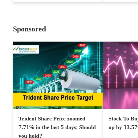
Sponsored
Trident Share Price zoomed
Stock To Bu
7.71% in the last 5 days; Should
up by 13.5
you hold?