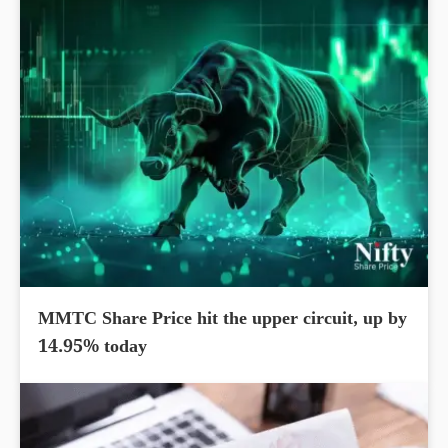
MMTC Share Price hit the upper circuit, up by
14.95% today