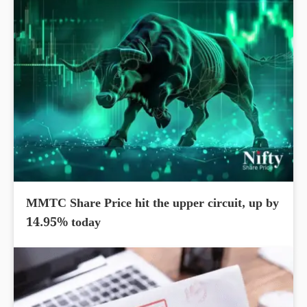
MMTC Share Price hit the upper circuit, up by
14.95% today