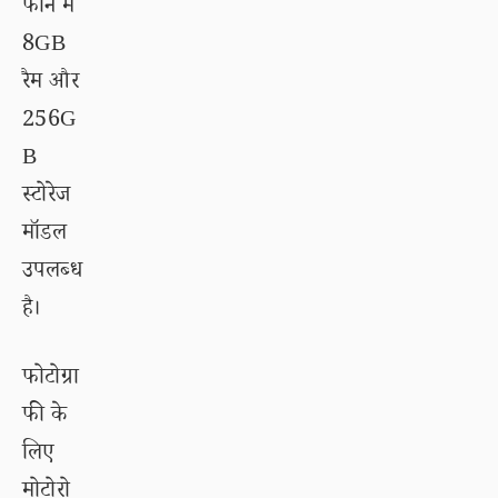
फोन में
8GB
रैम और
256G
B
स्टोरेज
मॉडल
उपलब्ध
है।
फोटोग्रा
फी के
लिए
मोटोरो