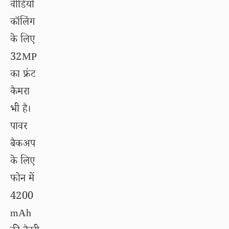
वीडियो
कॉलिंग
के लिए
32MP
का फ्रंट
कैमरा
भी है।
पावर
बैकअप
के लिए
फोन में
4200
mAh