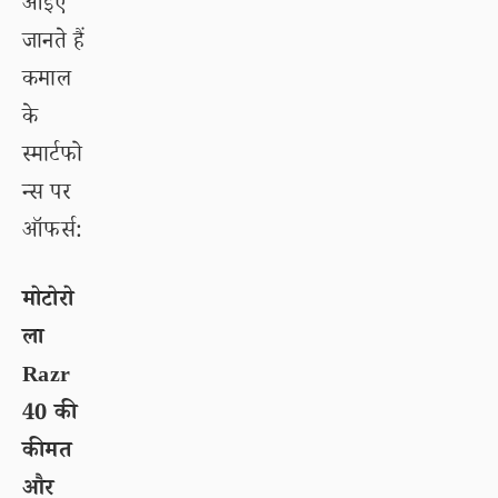
आइए
जानते हैं
कमाल
के
स्मार्टफो
न्स पर
ऑफर्स:
मोटोरो
ला
Razr
40 की
कीमत
और