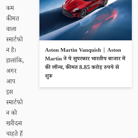
कम
कीमत
वाला
स्मार्टफो
न है।
Aston Martin Vanquish | Aston
Martin ने ये सुपरकार भारतीय बाजार में
हालांकि,
की लॉन्च, कीमत 8.85 करोड़ रुपये से
अगर
शुरू
आप
इस
स्मार्टफो
न को
खरीदना
चाहते हैं