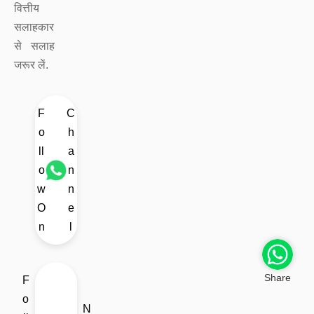
वित्तीय
सलाहकार
से सलाह
जरूर लें.
F
C
o
h
ll
a
o
n
w
n
O
e
n
l
Share
F
o
N