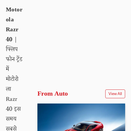
Motor
ola
Razr
40
|
फ्लिप
फोन ट्रेंड
में
मोटोरो
ला
From Auto
View All
Razr
40 इस
समय
सबसे