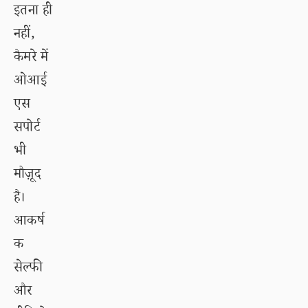
इतना ही
नहीं,
कैमरे में
ओआई
एस
सपोर्ट
भी
मौज़ूद
है।
आकर्ष
क
सेल्फी
और