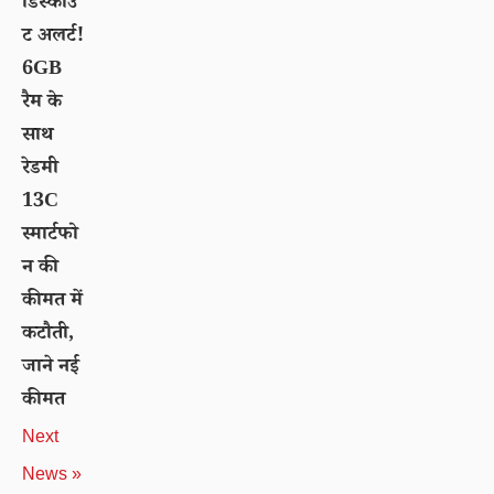
डिस्काउं
ट अलर्ट!
6GB
रैम के
साथ
रेडमी
13C
स्मार्टफो
न की
कीमत में
कटौती,
जाने नई
कीमत
Next
News »