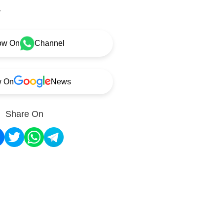
.
ow On
Channel
w On
News
Share On