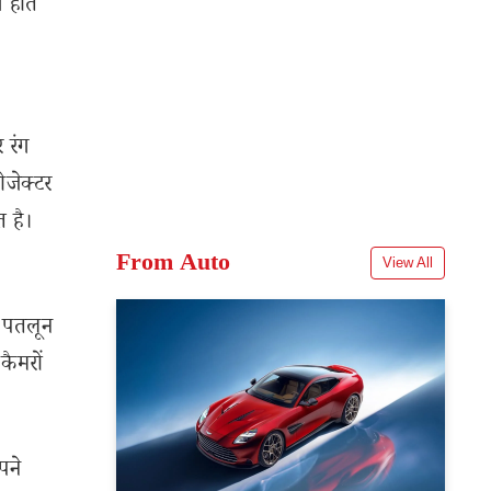
 होते
 रंग
ोजेक्टर
त है।
From Auto
View All
ं पतलून
कैमरों
पने