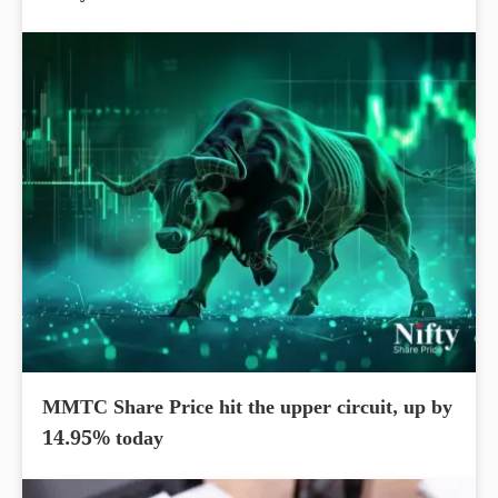
MMTC Share Price hit the upper circuit, up by
14.95% today