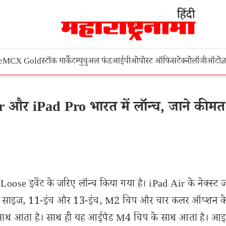
e
MCX Gold
स्टॉक मार्केट
म्युचुअल फंड
आईपीओ
पोस्ट ऑफिस
टेक्नोलॉजी
ऑटो
ज्
r और iPad Pro भारत में लॉन्च, जाने कीम
se इवेंट के जरिए लॉन्च किया गया है। iPad Air के नेक्स्ट 
्क्रीन साइज, 11-इंच और 13-इंच, M2 चिप और चार कलर ऑप्शन क
े साथ आता है। साथ ही यह आईपैड M4 चिप के साथ आता है। आ