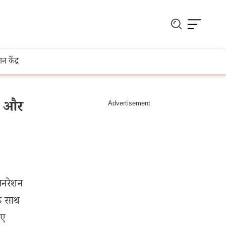
ञान केंद्र
त और
जनरेशन
े साथ
इए