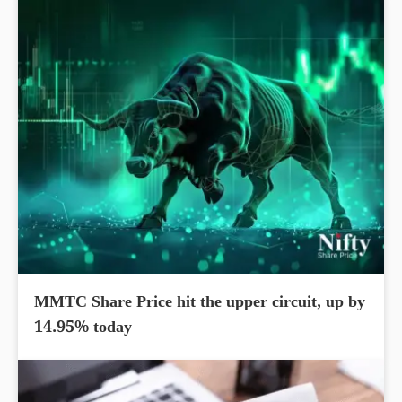
MMTC Share Price hit the upper circuit, up by
14.95% today