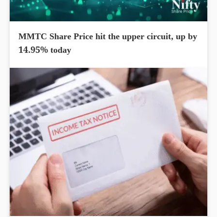
MMTC Share Price hit the upper circuit, up by
14.95% today