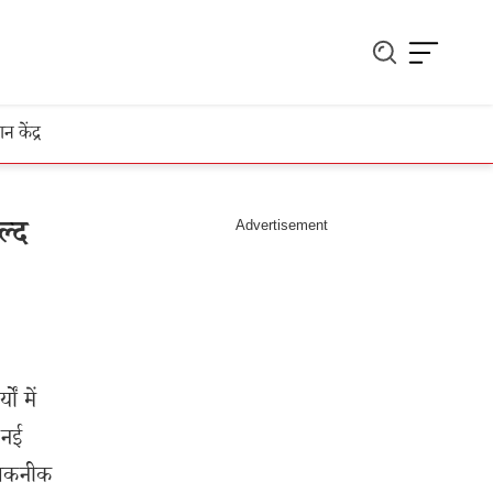
ञान केंद्र
ल्द
ं में
 नई
ं तकनीक