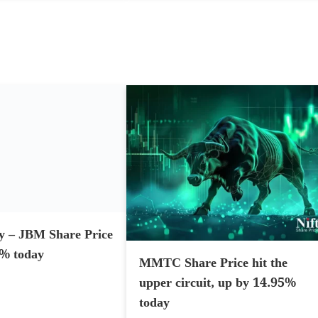
y – JBM Share Price
MMTC Share Price hit the
7% today
upper circuit, up by 14.95%
today