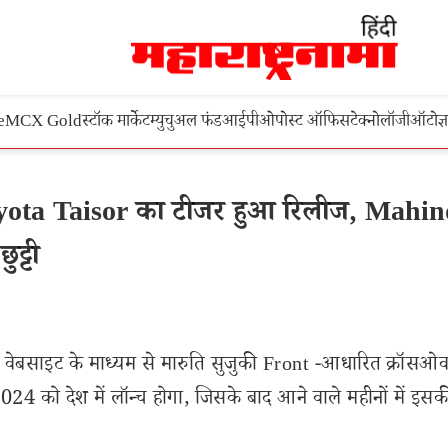
e
MCX Gold
स्टॉक मार्केट
म्युचुअल फंड
आईपीओ
पोस्ट ऑफिस
टेक्नोलॉजी
ऑटो
ज्
Toyota Taisor का टीजर हुआ रिलीज, Mahi
ट्टी
ेबसाइट के माध्यम से मारुति सुजुकी Front -आधारित क्रॉसओ
024 को देश में लॉन्च होगा, जिसके बाद आने वाले महीनों में इस