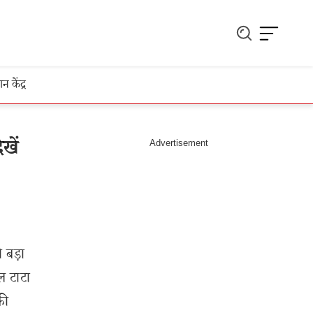
ञान केंद्र
खें
 बड़ा
ल टाटा
फी