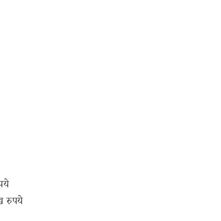
पये
 रुपये