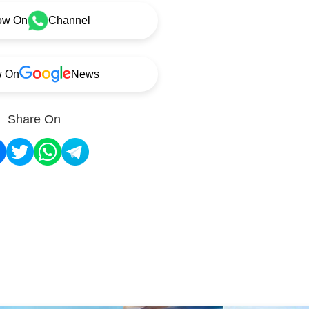
ow On
Channel
w On
News
Share On