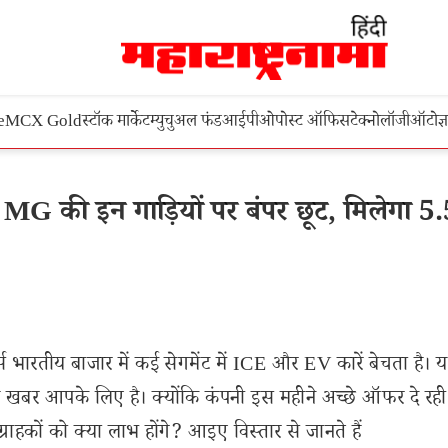
e
MCX Gold
स्टॉक मार्केट
म्युचुअल फंड
आईपीओ
पोस्ट ऑफिस
टेक्नोलॉजी
ऑटो
ज्
G की इन गाड़ियों पर बंपर छूट, मिलेगा 5
 भारतीय बाजार में कई सेगमेंट में ICE और EV कारें बेचता है।
ह खबर आपके लिए है। क्योंकि कंपनी इस महीने अच्छे ऑफर दे रही 
ाहकों को क्या लाभ होंगे? आइए विस्तार से जानते हैं