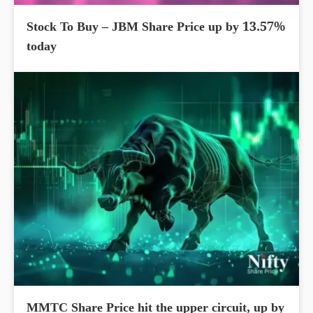
Stock To Buy – JBM Share Price up by 13.57%
today
MMTC Share Price hit the upper circuit, up by