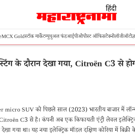
e
MCX Gold
स्टॉक मार्केट
म्युचुअल फंड
आईपीओ
पोस्ट ऑफिस
टेक्नोलॉजी
ऑटो
ज्
िंग के दौरान देखा गया, Citroën C3 से हो
 micro SUV को पिछले साल (2023) भारतीय बाजार में लॉन्
troën C3 से है। कंपनी अब एक किफायती एंट्री लेवल इलेक्ट्र
रान देखा गया था। यह नया इलेक्ट्रिक मॉडल दक्षिण कोरिया में बिक्री 