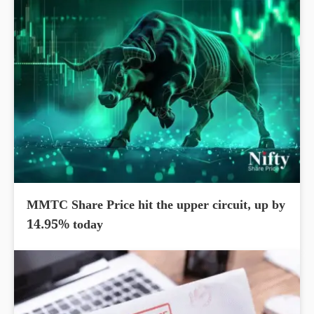
MMTC Share Price hit the upper circuit, up by
14.95% today