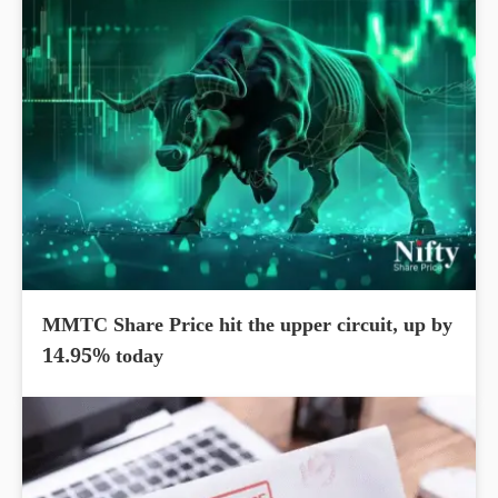
MMTC Share Price hit the upper circuit, up by
14.95% today