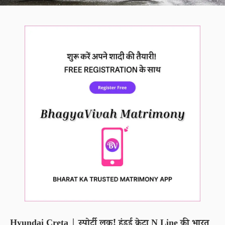
Hyundai Creta | स्पोर्टी लुक! हुंडई क्रेटा N Line की भारत