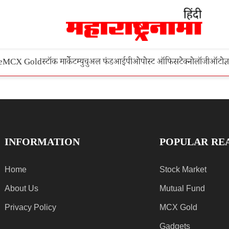
e
MCX Gold
स्टॉक मार्केट
म्युचुअल फंड
आईपीओ
पोस्ट ऑफिस
टेक्नोलॉजी
ऑटो
ज्
INFORMATION
POPULAR RE
Home
Stock Market
About Us
Mutual Fund
Privacy Policy
MCX Gold
Gadgets