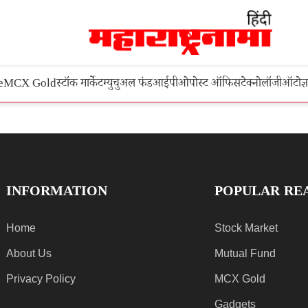
e
MCX Gold
स्टॉक मार्केट
म्युचुअल फंड
आईपीओ
पोस्ट ऑफिस
टेक्नोलॉजी
ऑटो
ज्
INFORMATION
POPULAR RE
Home
Stock Market
About Us
Mutual Fund
Privacy Policy
MCX Gold
Gadgets