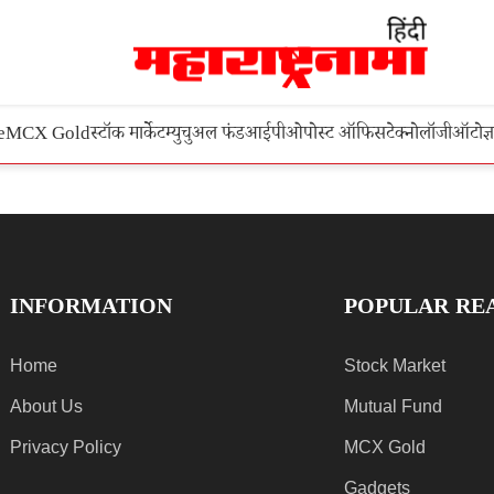
e
MCX Gold
स्टॉक मार्केट
म्युचुअल फंड
आईपीओ
पोस्ट ऑफिस
टेक्नोलॉजी
ऑटो
ज्
INFORMATION
POPULAR RE
Home
Stock Market
About Us
Mutual Fund
Privacy Policy
MCX Gold
Gadgets