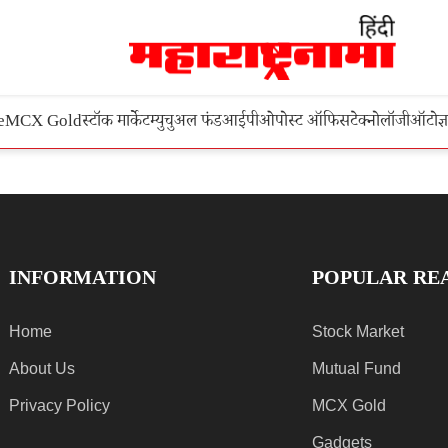
e
MCX Gold
स्टॉक मार्केट
म्युचुअल फंड
आईपीओ
पोस्ट ऑफिस
टेक्नोलॉजी
ऑटो
ज्
INFORMATION
POPULAR RE
Home
Stock Market
About Us
Mutual Fund
Privacy Policy
MCX Gold
Gadgets