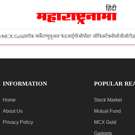
e
MCX Gold
स्टॉक मार्केट
म्युचुअल फंड
आईपीओ
पोस्ट ऑफिस
टेक्नोलॉजी
ऑटो
ज्
INFORMATION
POPULAR RE
Home
Stock Market
About Us
Mutual Fund
Privacy Policy
MCX Gold
Gadgets