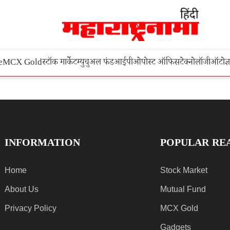
e
MCX Gold
स्टॉक मार्केट
म्युचुअल फंड
आईपीओ
पोस्ट ऑफिस
टेक्नोलॉजी
ऑटो
ज्
INFORMATION
POPULAR RE
Home
Stock Market
About Us
Mutual Fund
Privacy Policy
MCX Gold
Gadgets