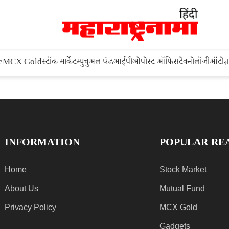
e
MCX Gold
स्टॉक मार्केट
म्युचुअल फंड
आईपीओ
पोस्ट ऑफिस
टेक्नोलॉजी
ऑटो
ज्
INFORMATION
POPULAR RE
Home
Stock Market
About Us
Mutual Fund
Privacy Policy
MCX Gold
Gadgets