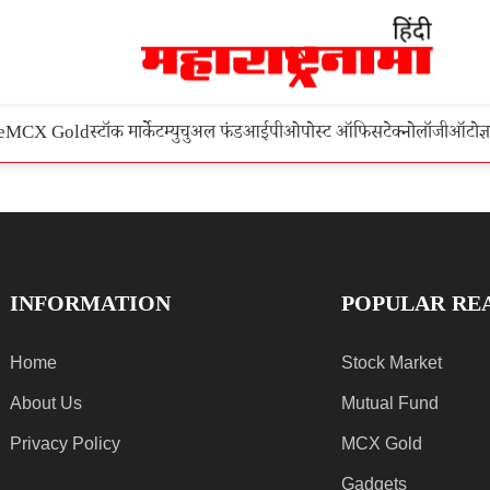
e
MCX Gold
स्टॉक मार्केट
म्युचुअल फंड
आईपीओ
पोस्ट ऑफिस
टेक्नोलॉजी
ऑटो
ज्
INFORMATION
POPULAR RE
Home
Stock Market
About Us
Mutual Fund
Privacy Policy
MCX Gold
Gadgets