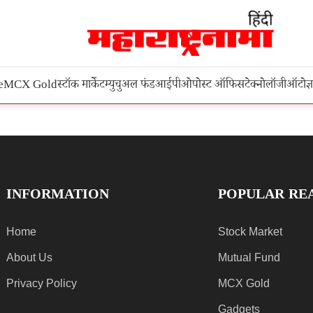
e
MCX Gold
स्टॉक मार्केट
म्युचुअल फंड
आईपीओ
पोस्ट ऑफिस
टेक्नोलॉजी
ऑटो
ज्
INFORMATION
POPULAR RE
Home
Stock Market
About Us
Mutual Fund
Privacy Policy
MCX Gold
Gadgets