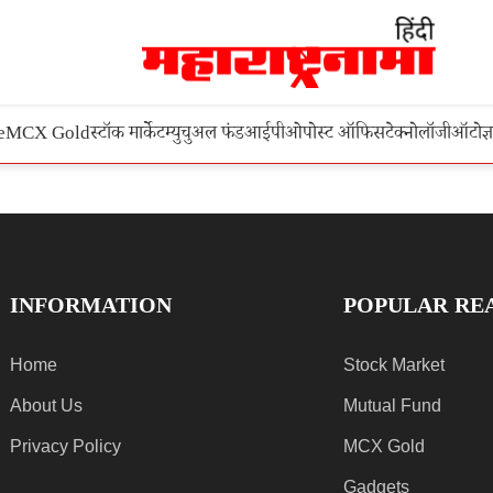
e
MCX Gold
स्टॉक मार्केट
म्युचुअल फंड
आईपीओ
पोस्ट ऑफिस
टेक्नोलॉजी
ऑटो
ज्
INFORMATION
POPULAR RE
Home
Stock Market
About Us
Mutual Fund
Privacy Policy
MCX Gold
Gadgets