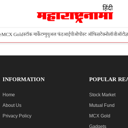
e
MCX Gold
स्टॉक मार्केट
म्युचुअल फंड
आईपीओ
पोस्ट ऑफिस
टेक्नोलॉजी
ऑटो
ज्
INFORMATION
POPULAR RE
Home
Stock Market
About Us
Mutual Fund
Privacy Policy
MCX Gold
Gadgets