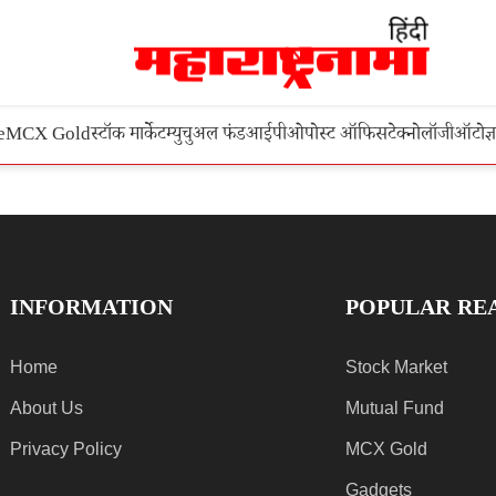
e
MCX Gold
स्टॉक मार्केट
म्युचुअल फंड
आईपीओ
पोस्ट ऑफिस
टेक्नोलॉजी
ऑटो
ज्
INFORMATION
POPULAR RE
Home
Stock Market
About Us
Mutual Fund
Privacy Policy
MCX Gold
Gadgets